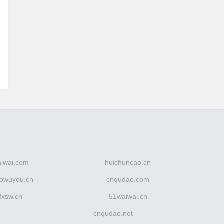
aiwai.com
huichuncao.cn
owuyou.cn
cnqudao.com
fxsw.cn
51waiwai.cn
cnqudao.net