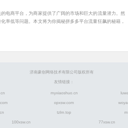
先的电商平台，为商家提供了广阔的市场和巨大的流量潜力。然
转化率低等问题。本文将为你揭秘拼多多平台流量狂飙的秘籍，
济南豪创网络技术有限公司版权所有
友情链接：
.cn
myxiaoshuo.cn
luw
.com
opxsw.com
woya
.cn
tzlm.top
m
100xsw.cn
77xsw.cn