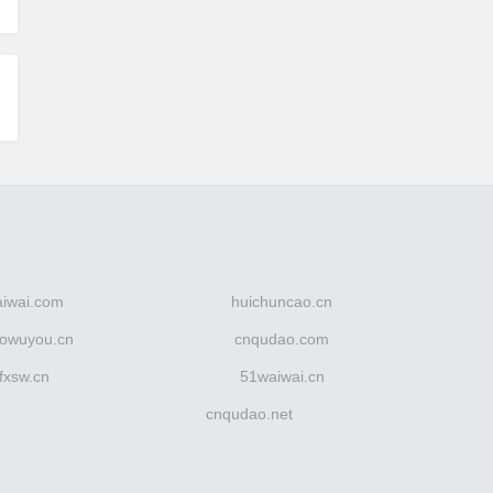
aiwai.com
huichuncao.cn
owuyou.cn
cnqudao.com
fxsw.cn
51waiwai.cn
cnqudao.net