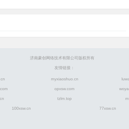
济南豪创网络技术有限公司版权所有
友情链接：
.cn
myxiaoshuo.cn
luw
.com
opxsw.com
woya
.cn
tzlm.top
m
100xsw.cn
77xsw.cn