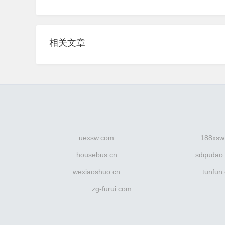
相关文章
uexsw.com
188xsw
housebus.cn
sdqudao
wexiaoshuo.cn
tunfun
zg-furui.com